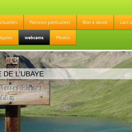
ctualités
Parcours particuliers
Bon à savoir
Lacs 
égales
webcams
Photos
E DE L'UBAYE