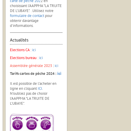
carte de pêche 202
2 en
choisissant l'AAPPMA "LA TRUITE
DE L'UBAYE". .Utilisez notre
formulaire de contact
pour
obtenir davantage
d'informations.
Actualités
Elections CA :
ici
Elections bureau :
ici
Assemblée générale 2023
:
ici
Tarifs cartes de pêche 2024 :
ici
Il est possible de l'acheter en
ligne en cliquant
ICI
.
N'oubliez pas de choisir
l'AAPPMA "LA TRUITE DE
L'UBAYE".