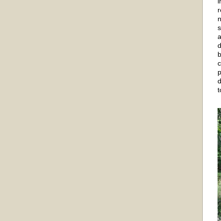
i
r
n
s
a
d
c
p
d
t