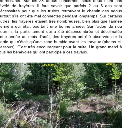
ntéressants. Sur les 23 adous concernés, seuls deux n’ont pas
évélé de frayères. Il faut savoir que parfois 2 ou 3 ans sont
écessaires pour que les truites retrouvent le chemin des adous
urtout s’ils ont été mal connectés pendant longtemps. Sur certains
utres, les frayères étaient très nombreuses, bien plus que l’année
ernière qui était pourtant une bonne année. Sur l’adou du riou
bournin, la partie amont qui a été désencombrée et décolmatée
ette année au mois d’août, des frayères ont été observée sur la
artie qui n’était qu’une zone humide avant les travaux (photos ci-
essous). C’est très encourageant pour la suite. Un grand merci à
ous les bénévoles qui ont participé à ces travaux.