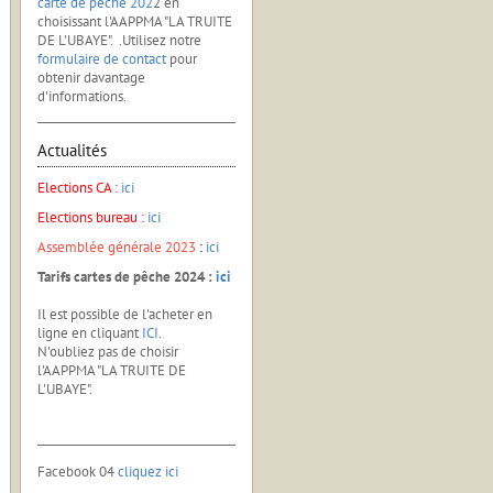
carte de pêche 202
2 en
choisissant l'AAPPMA "LA TRUITE
DE L'UBAYE". .Utilisez notre
formulaire de contact
pour
obtenir davantage
d'informations.
Actualités
Elections CA :
ici
Elections bureau :
ici
Assemblée générale 2023
:
ici
Tarifs cartes de pêche 2024 :
ici
Il est possible de l'acheter en
ligne en cliquant
ICI
.
N'oubliez pas de choisir
l'AAPPMA "LA TRUITE DE
L'UBAYE".
Facebook 04
cliquez ici