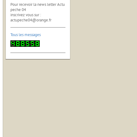
Pour recevoir la news letter Actu
peche 04
inscrivez vous sur :
actupeche04@orange.fr
Tous les messages