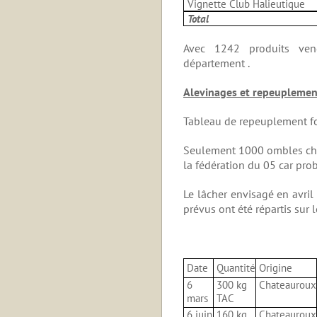
Vignette Club Halieutique
Total
Avec
1242 produits ven
département .
Alevinages et repeuplemen
Tableau de repeuplement fo
Seulement 1000 ombles chev
la fédération du 05 car pro
Le lâcher envisagé en avril 
prévus ont été répartis sur l
Date
Quantité
Origine
6
300 kg
Chateauroux
mars
TAC
6 juin
160 kg
Chateauroux