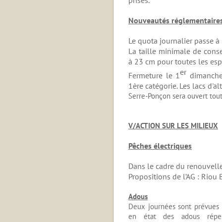
Nouveautés réglementaire
Le quota journalier passe à 6
La taille minimale de cons
à 23 cm pour toutes les es
er
Fermeture le 1
dimanche
1ère catégorie. L
es lacs d'al
Serre-Ponçon sera ouvert tout
V/ACTION SUR LES MILIEUX
Pêches électriques
Dans le cadre du
renouvell
Propositions de l’AG : Riou 
Adous
Deux journées sont prévues p
en état des adous réper