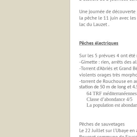
Une journée de découverte d
la pêche le 11 juin avec les
lac du Lauzet .
Pêches électriques
Sur les 5 prévues 4 ont été 
-Gimette : rien,
a
rrêts
des a
-Torrent d'Abriés et Grand Bé
violents orages très morp
-torrent de Rouchouse en am
station de 50 m de long et 4
64 TRF
méditerranéennes
Classe d’abondance 4/5
La population est abondant
Pêches de sauvetages
Le 22 Juillet sur l'Ubaye 
Bourget commune de Faucon,