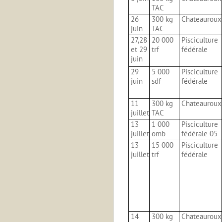
TAC
26
300 kg
Chateauroux
juin
TAC
27,28
20 000
Pisciculture
et 29
trf
fédérale
juin
29
5 000
Pisciculture
juin
sdf
fédérale
11
300 kg
Chateauroux
juillet
TAC
13
1 000
Pisciculture
juillet
omb
fédérale 05
13
15 000
Pisciculture
juillet
trf
fédérale
14
300 kg
Chateauroux