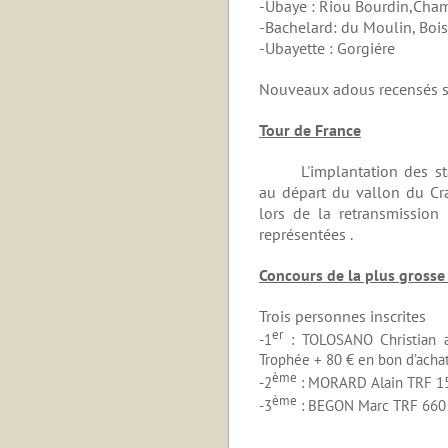
-Ubaye : Riou Bourdin,Cha
-Bachelard: du Moulin, Bois
-Ubayette : Gorgiére
Nouveaux adous recensés su
Tour de France
L'implantation des s
au départ du vallon du Cr
lors de la retransmission
représentées .
Concours de la plus grosse 
Trois personnes inscrites
er
-1
: TOLOSANO Christian a
Trophée + 80 € en bon d’acha
ème
-2
: MORARD Alain TRF 15
ème
-3
: BEGON Marc TRF 660 g