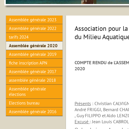
Assemblée générale 2023
Association pour la
Assemblée générale 2022
du Milieu Aquatiqu
tarifs 2024
Assemblée générale 2020
Assemblée générale 2019
COMPTE RENDU de L’ASSE
fiche inscription APN
2020
Assemblée générale 2017
assemblée générale 2018
Assemblée générale
élections
Elections bureau
Présents
: Christian CALVIG
André FRIGGI,
Bernard CHAU
Assemblée générale 2016
, Guy FILIPPO et Aldo LENZO
Excusé
: Jean Louis CABROL