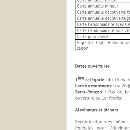
Carte annuelle mineur
Carte annuelle découverte 
Carte annuelle découverte j
Carte hebdomadaire avec C
Carte hebdomadaire sans C
Carte journalière
Vignette Club Halieutiqu
saison
Dates ouvertures
ère
1
catégorie
: du 14 mars
Lacs de montagne
: du 20 
Serre-Ponçon :
Pas de fe
ouverture au
1er février
Alevinages et lâchers
Reconduction des mêmes q
fédérales pour l’alevin